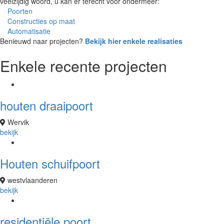
veelzijdig woord, u kan er terecht voor ondermeer:
Poorten
Constructies op maat
Automatisatie
Benieuwd naar projecten?
Bekijk hier enkele realisaties
Enkele
recente projecten
houten draaipoort
Wervik
bekijk
Houten schuifpoort
westvlaanderen
bekijk
residentiële poort