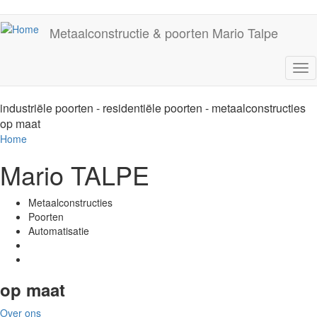
Overslaan
en
Metaalconstructie & poorten Mario Talpe
naar
de
inhoud
Tog
gaan
nav
industriële poorten - residentiële poorten - metaalconstructies
op maat
Home
Mario TALPE
Metaalconstructies
Poorten
Automatisatie
op maat
Over ons